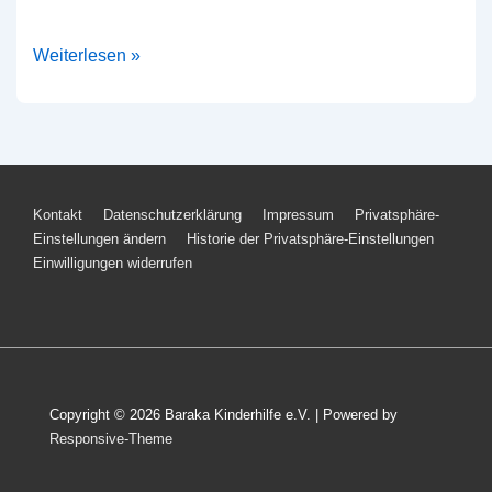
Maikäferfest
Weiterlesen »
2026
Footer-
Kontakt
Datenschutzerklärung
Impressum
Privatsphäre-
Einstellungen ändern
Historie der Privatsphäre-Einstellungen
Menü
Einwilligungen widerrufen
Copyright © 2026 Baraka Kinderhilfe e.V. | Powered by
Responsive-Theme